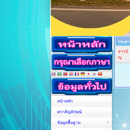
กระดา
สารบั
ญ
หน้าหลัก
ตราสัญลักษณ์
ข้อมูลพื้นฐาน