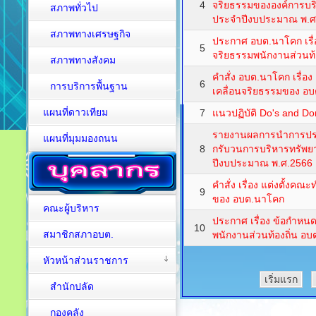
4
จริยธรรมขององค์การบ
สภาพทั่วไป
ประจำปีงบประมาณ พ.ศ
สภาพทางเศรษฐกิจ
ประกาศ อบต.นาโคก เร
5
จริยธรรมพนักงานส่วนท
สภาพทางสังคม
คำสั่ง อบต.นาโคก เรื่อ
6
การบริการพื้นฐาน
เคลื่อนจริยธรรมของ อ
แผนที่ดาวเทียม
7
แนวปฏิบัติ Do's and Do
รายงานผลการนำการประ
แผนที่มุมมองถนน
8
กรับวนการบริหารทรัพย
ปีงบประมาณ พ.ศ.2566
คำสั่ง เรื่อง แต่งตั้งค
9
ของ อบต.นาโคก
คณะผู้บริหาร
ประกาศ เรื่อง ข้อกำห
10
สมาชิกสภาอบต.
พนักงานส่วนท้องถิ่น อ
หัวหน้าส่วนราชการ
เริ่มแรก
สำนักปลัด
กองคลัง